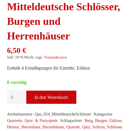
Mitteldeutsche Schlösser,
Burgen und
Herrenhäuser
6,50
€
inkl. 19 % MwSt.
zzgl.
Versandkosten
Enthält 4 Ermäßigungen für Eintritte, Edition
8 vorrätig
Quartett
In den Warenkorb
&
Quiz,
Artikelnummer:
Qua_024_MitteldeutscheSchlösser
Kategorien:
Mitteldeutsche
Quartette
,
Quiz- & Partyspiele
Schlagwörter:
Burg
,
Burgen
,
Edition
,
Schlösser,
Heimat
,
Herrenhaus
,
Herrenhäuser
,
Quartett
,
Quiz
,
Schloss
,
Schlösser
Burgen