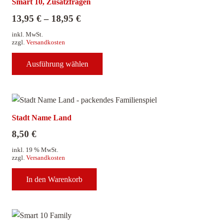
Smart 10, Zusatzfragen
13,95
€
–
18,95
€
inkl. MwSt.
zzgl.
Versandkosten
Dieses
Ausführung wählen
Produkt
weist
mehrere
Varianten
auf.
Stadt Name Land
Die
8,50
€
Optionen
inkl. 19 % MwSt.
können
zzgl.
Versandkosten
auf
der
In den Warenkorb
Produktseite
gewählt
werden