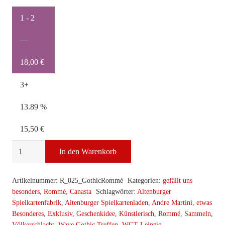
1 - 2
—
18,00
€
3+
13.89 %
15,50
€
Fantastic
In den Warenkorb
Mystic
Gothic
Artikelnummer:
R_025_GothicRommé
Kategorien:
gefällt uns
Rommé
besonders
,
Rommé, Canasta
Schlagwörter:
Altenburger
Menge
Spielkartenfabrik
,
Altenburger Spielkartenladen
,
Andre Martini
,
etwas
Besonderes
,
Exklusiv
,
Geschenkidee
,
Künstlerisch
,
Rommé
,
Sammeln
,
Völkerschlacht
,
Wave Gothic Treffen
,
WGT Leipzig