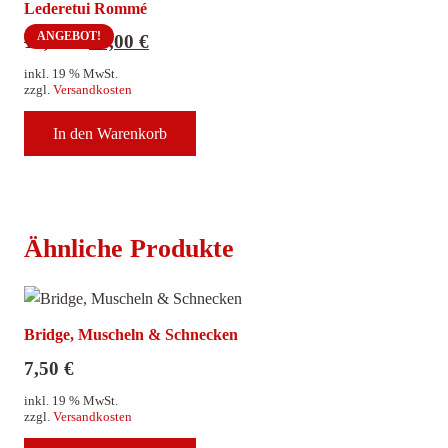
Lederetui Rommé
ANGEBOT!
Ursprünglicher
Aktueller
19,90
€
18,00
€
Preis
Preis
inkl. 19 % MwSt.
war:
ist:
zzgl.
Versandkosten
19,90 €
18,00 €.
In den Warenkorb
Ähnliche Produkte
Bridge, Muscheln & Schnecken
7,50
€
inkl. 19 % MwSt.
zzgl.
Versandkosten