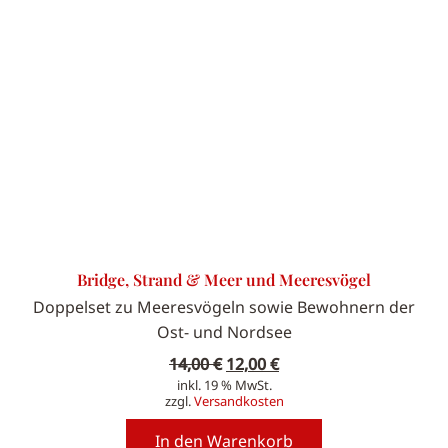
Bridge, Strand & Meer und Meeresvögel
Doppelset zu Meeresvögeln sowie Bewohnern der
Ost- und Nordsee
Ursprünglicher
Aktueller
14,00
€
12,00
€
inkl. 19 % MwSt.
Preis
Preis
zzgl.
Versandkosten
war:
ist:
14,00 €
12,00 €.
In den Warenkorb