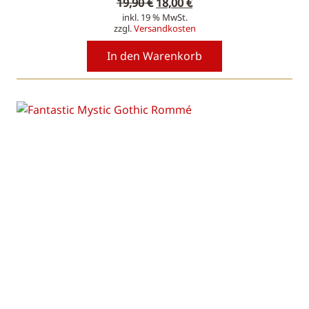
Ursprünglicher
Aktueller
19,90
€
18,00
€
inkl. 19 % MwSt.
Preis
Preis
zzgl.
Versandkosten
war:
ist:
19,90 €
18,00 €.
In den Warenkorb