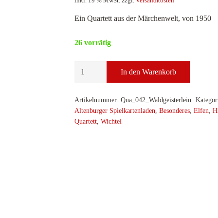
inkl. 19 % MwSt.
zzgl.
Versandkosten
Ein Quartett aus der Märchenwelt, von 1950
26 vorrätig
Quartett,
In den Warenkorb
Waldgeisterlein
Menge
Artikelnummer:
Qua_042_Waldgeisterlein
Kategor
Altenburger Spielkartenladen
,
Besonderes
,
Elfen
,
H
Quartett
,
Wichtel