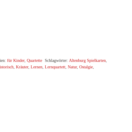
ien:
für Kinder
,
Quartette
Schlagwörter:
Altenburg Spielkarten
,
istorisch
,
Kräuter
,
Lernen
,
Lernquartett
,
Natur
,
Ostalgie
,