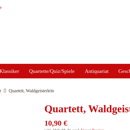
e
Klassiker
Quartette/Quiz/Spiele
Antiquariat
Gesc
r
Quartett, Waldgeisterlein
Quartett, Waldgeis
10,90
€