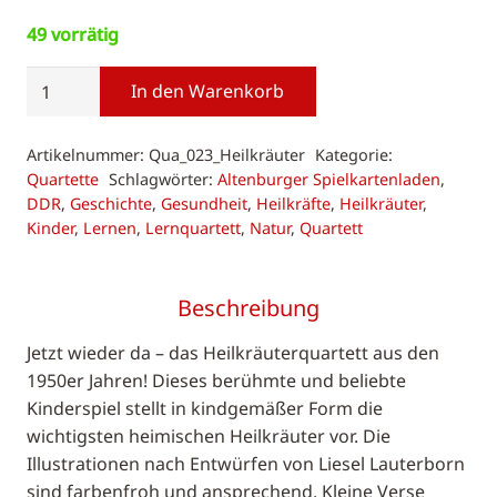
49 vorrätig
Heilkräuterquartett
In den Warenkorb
Menge
Artikelnummer:
Qua_023_Heilkräuter
Kategorie:
Quartette
Schlagwörter:
Altenburger Spielkartenladen
,
DDR
,
Geschichte
,
Gesundheit
,
Heilkräfte
,
Heilkräuter
,
Kinder
,
Lernen
,
Lernquartett
,
Natur
,
Quartett
Beschreibung
Jetzt wieder da – das Heilkräuterquartett aus den
1950er Jahren! Dieses berühmte und beliebte
Kinderspiel stellt in kindgemäßer Form die
wichtigsten heimischen Heilkräuter vor. Die
Illustrationen nach Entwürfen von Liesel Lauterborn
sind farbenfroh und ansprechend. Kleine Verse