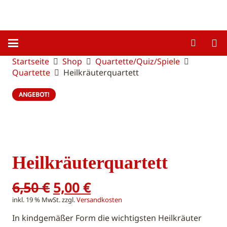
Startseite
Shop
Quartette/Quiz/Spiele
Quartette
Heilkräuterquartett
ANGEBOT!
Heilkräuterquartett
Ursprünglicher
Aktueller
6,50
€
5,00
€
Preis
Preis
inkl. 19 % MwSt.
zzgl.
Versandkosten
war:
ist:
In kindgemäßer Form die wichtigsten Heilkräuter
6,50 €
5,00 €.