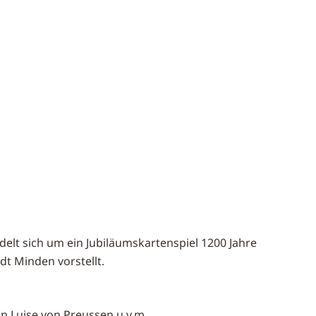
delt sich um ein Jubiläumskartenspiel 1200 Jahre
dt Minden vorstellt.
n Luise von Preussen u.v.m.