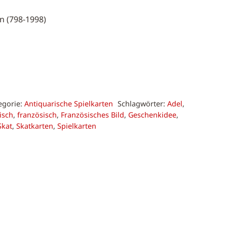
n (798-1998)
egorie:
Antiquarische Spielkarten
Schlagwörter:
Adel
,
isch
,
französisch
,
Französisches Bild
,
Geschenkidee
,
Skat
,
Skatkarten
,
Spielkarten