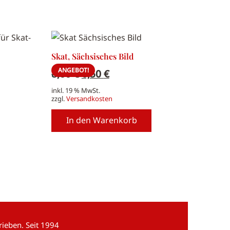
Skat, Sächsisches Bild
ANGEBOT!
Ursprünglicher
Aktueller
8,00
€
6,50
€
Preis
Preis
inkl. 19 % MwSt.
war:
ist:
zzgl.
Versandkosten
8,00 €
6,50 €.
In den Warenkorb
ieben. Seit 1994