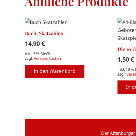
Ähnliche Produkte
Buch, Skatzahlen
14,90
€
Die 10 G
inkl. 7 % MwSt.
1,50
€
zzgl.
Versandkosten
inkl. 19 %
In den Warenkorb
zzgl.
Vers
In 
Der Altenburger