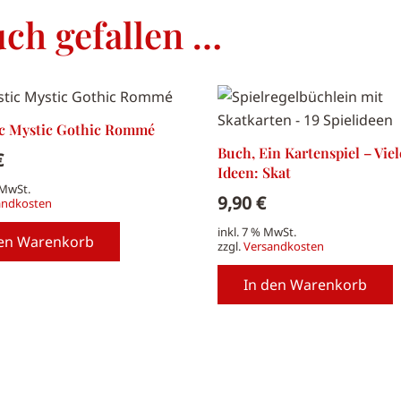
ch gefallen …
ic Mystic Gothic Rommé
Buch, Ein Kartenspiel – Viel
€
Ideen: Skat
 MwSt.
9,90
€
andkosten
inkl. 7 % MwSt.
den Warenkorb
zzgl.
Versandkosten
In den Warenkorb