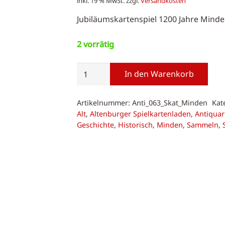
inkl. 19 % MwSt.
zzgl.
Versandkosten
Jubiläumskartenspiel 1200 Jahre Minde
2 vorrätig
Antiquarisch,
In den Warenkorb
Skat
Minden
Artikelnummer:
Anti_063_Skat_Minden
Kat
Spiel
Alt
,
Altenburger Spielkartenladen
,
Antiquar
1
Geschichte
,
Historisch
,
Minden
,
Sammeln
,
Menge