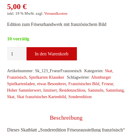
5,00
€
inkl. 19 % MwSt.
zzgl.
Versandkosten
Edition zum Friseurhandwerk mit französischem Bild
10 vorrätig
Skat,
In den Warenkorb
Sonderedition
Friseurausstellung
Artikelnummer:
Sk_123_FrseurFranzoesisch
Kategorien:
Skat,
französisch
Französisch
,
Spielkarten Klassiker
Schlagwörter:
Altenburger
Menge
Spielkartenladen
,
etwas Besonderes
,
Französisches Bild
,
Friseur
,
Hoher Sammlerwert
,
limitiert
,
Residenzschloss
,
Sammeln
,
Sammlung
,
Skat
,
Skat französisches Kartenbild
,
Sonderedition
Beschreibung
Dieses Skatblatt „Sonderedition Friseurausstellung französisch“