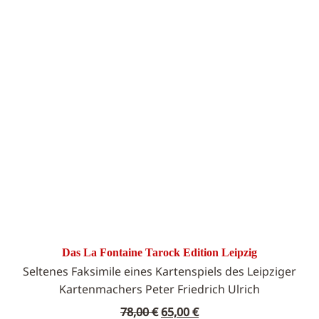
Das La Fontaine Tarock Edition Leipzig
Seltenes Faksimile eines Kartenspiels des Leipziger
Kartenmachers Peter Friedrich Ulrich
Ursprünglicher
Aktueller
78,00
€
65,00
€