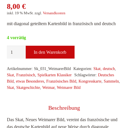
8,00
€
inkl. 19 % MwSt.
zzgl.
Versandkosten
mit diagonal geteiltem Kartenbild in französisch und deutsch
4 vorrätig
Skat,
In den Warenkorb
Neues
Weimarer
Artikelnummer:
Sk_031_WeimarerBild
Kategorien:
Skat, deutsch
,
Bild
Skat, Französisch
,
Spielkarten Klassiker
Schlagwörter:
Deutsches
Menge
Bild
,
etwas Besonderes
,
Französisches Bild
,
Kongresskarte
,
Sammeln
,
Skat
,
Skatgeschichte
,
Weimar
,
Weimarer Bild
Beschreibung
Das Skat, Neues Weimarer Bild, vereint das französische und
das deutsche Kartenbild auf neue Weise durch diagonale