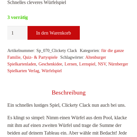
Schnelles cleveres Würfelspiel
3 vorrätig
Clickety
In den Warenkorb
Clack
Menge
Artikelnummer:
Sp_070_Clickety Clack
Kategorien:
für die ganze
Familie
,
Quiz- & Partyspiele
Schlagwörter:
Altenburger
Spielkartenladen
,
Geschenkidee
,
Lernen
,
Lernspiel
,
NSV
,
Nürnberger
Spielkarten Verlag
,
Würfelspiel
Beschreibung
Ein schnelles lustiges Spiel, Clickety Clack nun auch bei uns.
Es klingt so simpel: Nimm einen Würfel aus dem Pool, klacke
mit ihm auf einen zweiten Würfel und trage die Summe der
beiden auf deinem Tableau ein. Aber wähle mit Bedacht! Jede