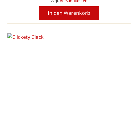
zzgl.
Versandkosten
war:
ist:
27,50 €
22,00 €.
In den Warenkorb