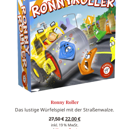
Ronny Roller
Das lustige Würfelspiel mit der Straßenwalze.
Ursprünglicher
Aktueller
27,50
€
22,00
€
inkl. 19 % MwSt.
Preis
Preis