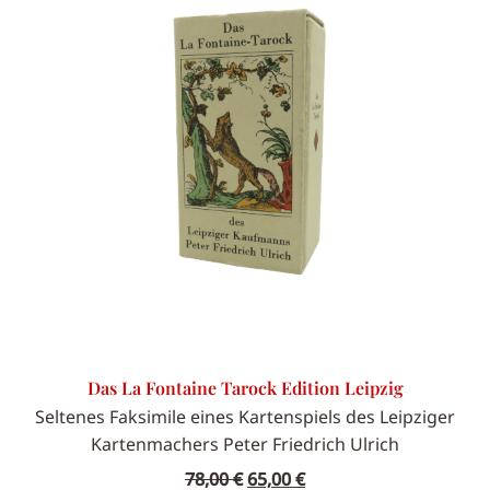
Das La Fontaine Tarock Edition Leipzig
Seltenes Faksimile eines Kartenspiels des Leipziger
Kartenmachers Peter Friedrich Ulrich
Ursprünglicher
Aktueller
78,00
€
65,00
€