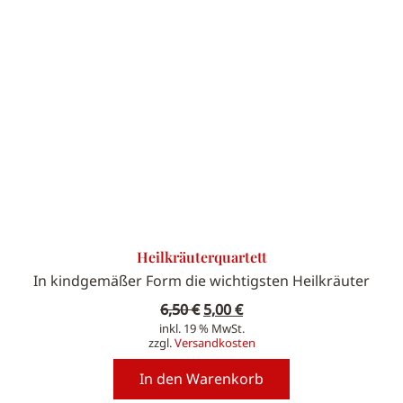
Heilkräuterquartett
In kindgemäßer Form die wichtigsten Heilkräuter
Ursprünglicher
Aktueller
6,50
€
5,00
€
inkl. 19 % MwSt.
Preis
Preis
zzgl.
Versandkosten
war:
ist:
6,50 €
5,00 €.
In den Warenkorb