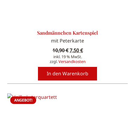
Sandmännchen Kartenspiel
mit Peterkarte
Ursprünglicher
Aktueller
10,90
€
7,50
€
inkl. 19 % MwSt.
Preis
Preis
zzgl.
Versandkosten
war:
ist:
10,90 €
7,50 €.
In den Warenkorb
ANGEBOT!