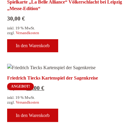
Spielkarte „La Belle Alliance“ Völkerschlacht bei Leipzig
„Messe-Edition“
30,00
€
inkl. 19 % MwSt.
zzgl.
Versandkosten
In den Warenkorb
Friedrich Tiecks Kartenspiel der Sagenkreise
ANGEBOT!
Ursprünglicher
Aktueller
35,00
€
25,00
€
Preis
Preis
inkl. 19 % MwSt.
war:
ist:
zzgl.
Versandkosten
35,00 €
25,00 €.
In den Warenkorb