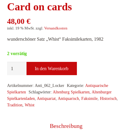
Card on cards
48,00
€
inkl. 19 % MwSt.
zzgl.
Versandkosten
wunderschöner Satz „Whist“ Faksimilekarten, 1982
2 vorrätig
Karten
In den Warenkorb
auf
Karten
Artikelnummer:
Anti_062_Locker
Kategorie:
Antiquarische
-
Spielkarten
Schlagwörter:
Altenburg Spielkarten
,
Altenburger
Card
Spielkartenladen
,
Antiquariat
,
Antiquarisch
,
Faksimile
,
Historisch
,
on
Tradition
,
Whist
cards
Menge
Beschreibung