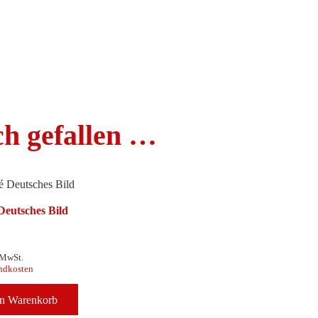
ch gefallen …
eutsches Bild
 MwSt.
ndkosten
en Warenkorb