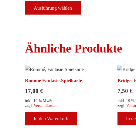
Dieses
Ausführung wählen
Produkt
weist
mehrere
Varianten
auf.
Ähnliche Produkte
Die
Optionen
können
auf
der
Rommé Fantasie-Spielkarte
Bridge, 
Produktseite
17,00
€
7,50
€
gewählt
inkl. 19 % MwSt.
inkl. 19 %
werden
zzgl.
Versandkosten
zzgl.
Versa
In den Warenkorb
In d