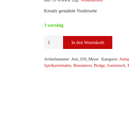
inkl. 19 % MwSt.
zzgl.
Versandkosten
Kreativ gestaltete Vorderseite
3 vorrätig
Bridge,
In den Warenkorb
Pont
Meyer
Artikelnummer:
Anti_039_Meyer
Kategorie:
Antiq
Menge
Spielkartenladen
,
Besonderes
,
Bridge
,
französisch
,