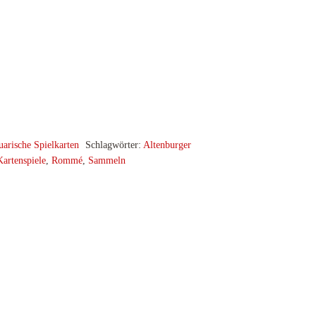
uarische Spielkarten
Schlagwörter:
Altenburger
Kartenspiele
,
Rommé
,
Sammeln