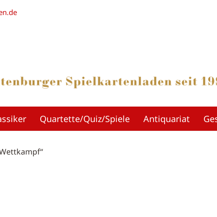
en.de
assiker
Quartette/Quiz/Spiele
Antiquariat
Ge
„Wettkampf“