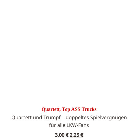
Quartett, Top ASS Trucks
Quartett und Trumpf – doppeltes Spielvergnügen
für alle LKW-Fans
Ursprünglicher
Aktueller
3,00
€
2,25
€