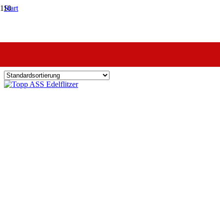
Start
Shop
Produkte verschlagwortet mit „Sportautos“
Sportautos