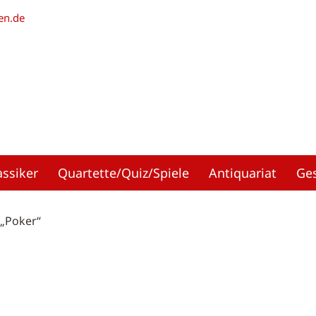
en.de
assiker
Quartette/Quiz/Spiele
Antiquariat
Ge
 „Poker“