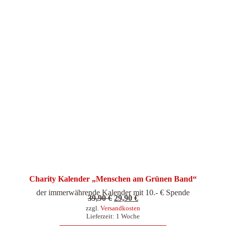
Charity Kalender „Menschen am Grünen Band“
der immerwährende Kalender mit 10.- € Spende
Ursprünglicher
Aktueller
39,90
€
29,90
€
zzgl.
Versandkosten
Preis
Preis
Lieferzeit:
1 Woche
war:
ist: