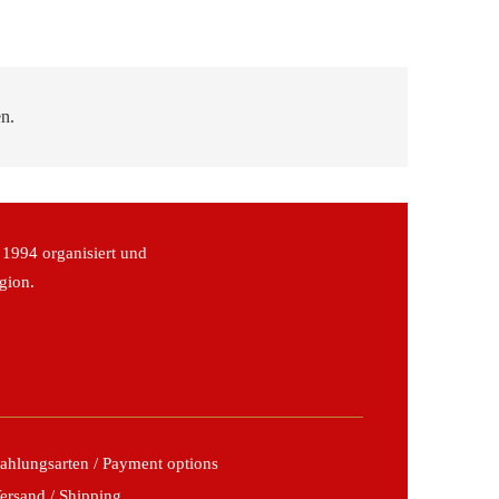
n.
 1994 organisiert und
gion.
ahlungsarten / Payment options
ersand / Shipping