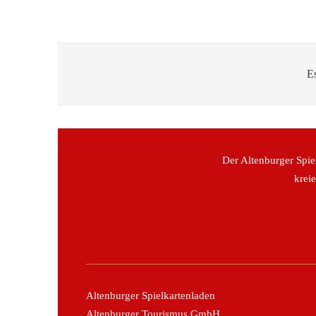
E
Der Altenburger Spie
krei
Altenburger Spielkartenladen
Altenburger Tourismus GmbH