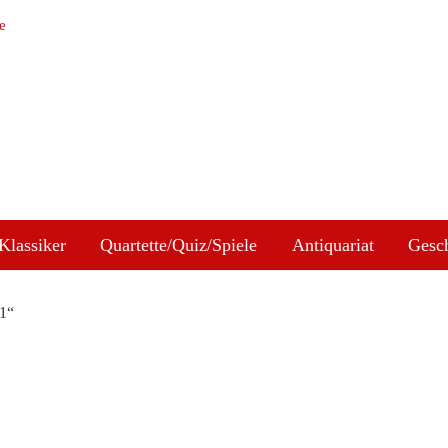
e
Klassiker
Quartette/Quiz/Spiele
Antiquariat
Gesc
 1“