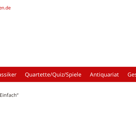
en.de
assiker
Quartette/Quiz/Spiele
Antiquariat
Ge
Einfach“