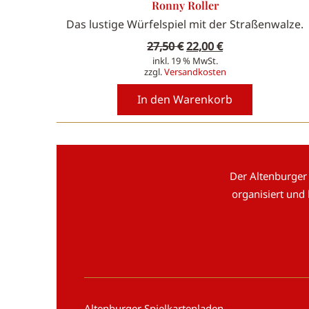
Ronny Roller
Das lustige Würfelspiel mit der Straßenwalze.
Ursprünglicher
Aktueller
27,50
€
22,00
€
inkl. 19 % MwSt.
Preis
Preis
zzgl.
Versandkosten
war:
ist:
In den Warenkorb
27,50 €
22,00 €.
Der Altenburger
organisiert und
Altenburger Spielkartenladen