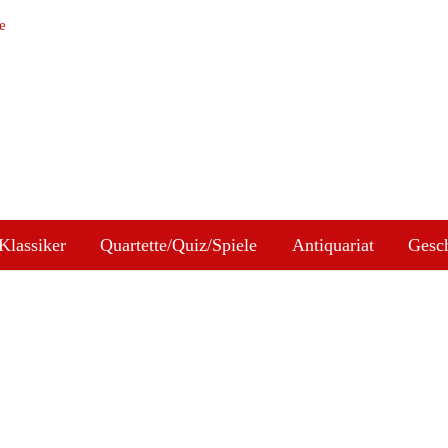
e
Klassiker
Quartette/Quiz/Spiele
Antiquariat
Gesc