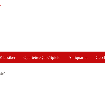
e
Klassiker
Quartette/Quiz/Spiele
Antiquariat
Gesc
rté“