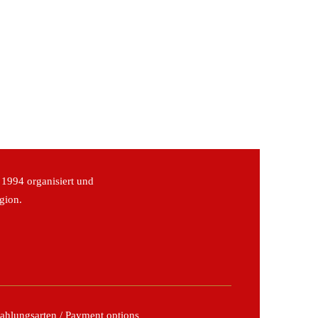
 1994 organisiert und
gion.
ahlungsarten / Payment options