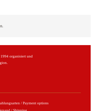
n.
 1994 organisiert und
gion.
ahlungsarten / Payment options
ersand / Shipping