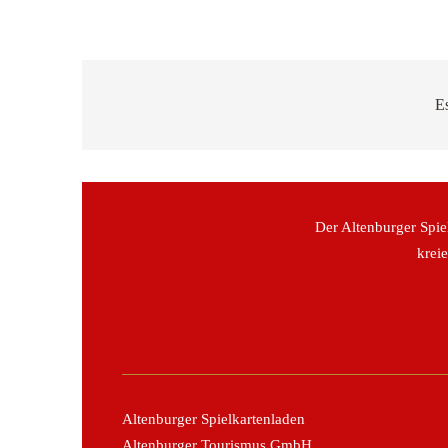
E
Der Altenburger Spie
krei
Altenburger Spielkartenladen
Altenburger Tourismus GmbH