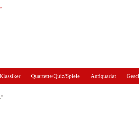
e
Klassiker
Quartette/Quiz/Spiele
Antiquariat
Gesc
l“